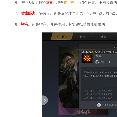
6、“中”代表了他的
位置
。现有
前
、
中
、
后
3个位置。不同位置
7、
攻击距离
。额蒙了。但是后的攻击距离为4，中为3，前为2
8、
智商
。还是智商。具体作用，其实是抵挡技能效果的