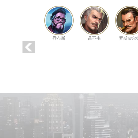
乔布斯
吕不韦
罗斯柴尔